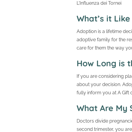
L'Influenza dei Tornei
What’s it Lik
Adoption is a lifetime deci
adoptive family for the re
care for them the way yo
How Long is t
If you are considering plac
about your decision. Adopt
fully inform you at A Gif
What Are My 
Doctors divide pregnancies
second trimester, you are