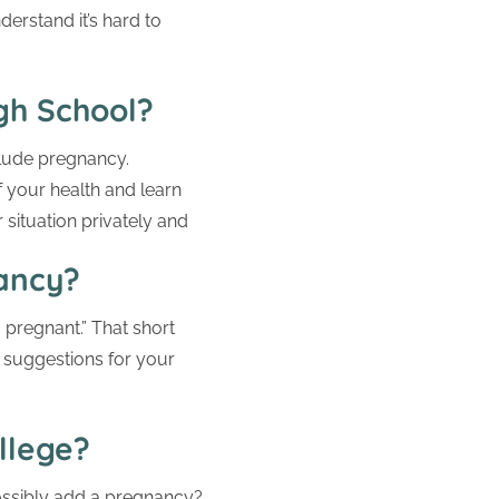
erstand it’s hard to
gh School?
nclude pregnancy.
f your health and learn
ituation privately and
ancy?
m pregnant.” That short
of suggestions for your
llege?
possibly add a pregnancy?