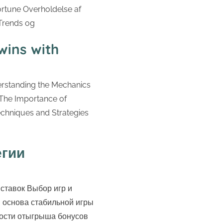
ortune Overholdelse af
Trends og
wins with
erstanding the Mechanics
The Importance of
chniques and Strategies
егии
ставок Выбор игр и
 основа стабильной игры
ости отыгрыша бонусов