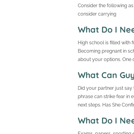
Consider the following as
consider carrying
What Do I Nee
High school is filled with
Becoming pregnant in scho
about your options. One 
What Can Guy
Did your partner just say 
phrase can strike fear in e
next steps. Has She Conf
What Do I Nee
Exams, papers, sporting e